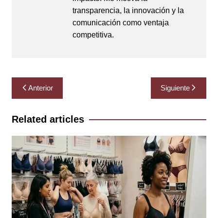
transparencia, la innovación y la
comunicación como ventaja
competitiva.
Navegación
Anterior
Siguiente
de
entradas
Related articles