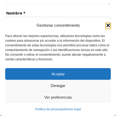
Nombre
*
Gestionar consentimiento
Correo electrónico
*
Para ofrecer las mejores experiencias, utilizamos tecnologías como las
cookies para almacenar y/o acceder a la información del dispositivo. El
consentimiento de estas tecnologías nos permitirá procesar datos como el
comportamiento de navegación o las identificaciones únicas en este sitio.
No consentir o retirar el consentimiento, puede afectar negativamente a
Web
ciertas características y funciones.
Aceptar
Guarda mi nombre, correo electrónico y web en este
Denegar
navegador para la próxima vez que comente.
Ver preferencias
Política de privacidad
Aviso legal