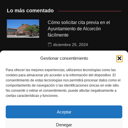
Lo más comentado
Cómo solicitar cita previa en el
Ayuntamiento de Alcorcón
fácilmente
diciembre 25, 2024
Polideportivos municipales de
Gestionar consentimiento
Alcorcón: instalaciones y servicios
disponibles
Para ofrecer las mejores experiencias, utilizamos tecnologías como las
cookies para almacenar y/o acceder a la información del dispositivo. El
enero 6, 2025
consentimiento de estas tecnologías nos permitirá procesar datos como el
comportamiento de navegación o las identificaciones únicas en este sitio.
No consentir o retirar el consentimiento, puede afectar negativamente a
Citas para empadronamiento en
ciertas características y funciones.
Alcorcón: guía completa y pasos a
seguir
Aceptar
diciembre 23, 2024
Denegar