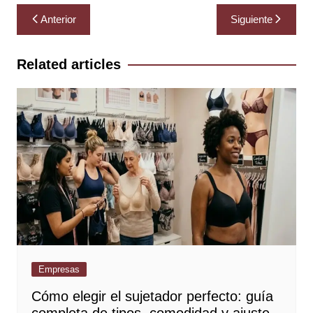
Navegación
Anterior
Siguiente
de
entradas
Related articles
Empresas
Cómo elegir el sujetador perfecto: guía