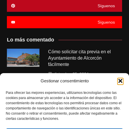
Síguenos
Síguenos
Lo más comentado
Cómo solicitar cita previa en el
Ayuntamiento de Alcorcón
fácilmente
diciembre 25, 2024
Gestionar consentimiento
Polideportivos municipales de
Alcorcón: instalaciones y servicios
Para ofrecer las mejores experiencias, utilizamos tecnologías como las
cookies para almacenar y/o acceder a la información del dispositivo. El
disponibles
consentimiento de estas tecnologías nos permitirá procesar datos como el
comportamiento de navegación o las identificaciones únicas en este sitio.
enero 6, 2025
No consentir o retirar el consentimiento, puede afectar negativamente a
ciertas características y funciones.
Citas para empadronamiento en
Alcorcón: guía completa y pasos a