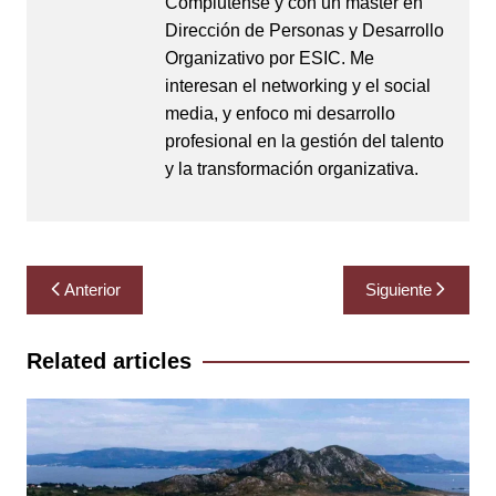
Complutense y con un máster en
Dirección de Personas y Desarrollo
Organizativo por ESIC. Me
interesan el networking y el social
media, y enfoco mi desarrollo
profesional en la gestión del talento
y la transformación organizativa.
Navegación
Anterior
Siguiente
de
entradas
Related articles