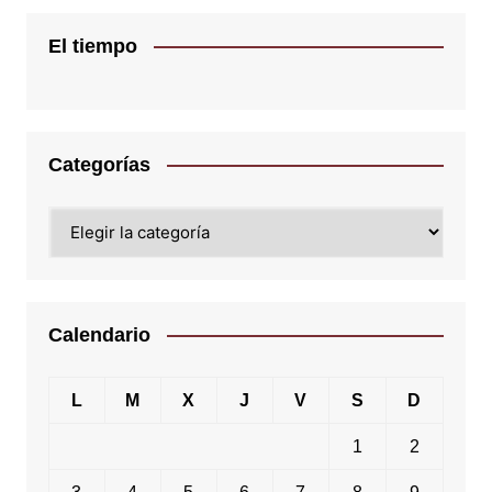
El tiempo
Categorías
Categorías
Calendario
L
M
X
J
V
S
D
1
2