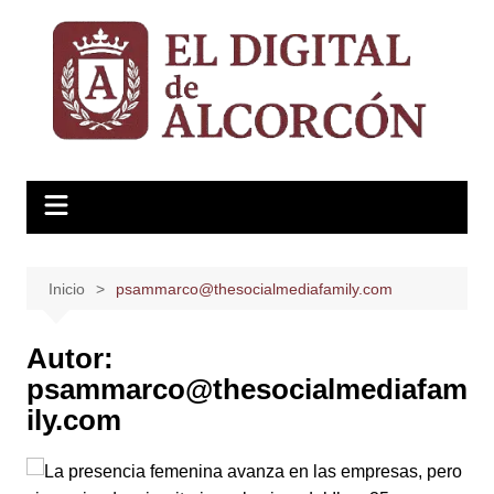
Saltar
al
contenido
Inicio
psammarco@thesocialmediafamily.com
Autor:
psammarco@thesocialmediafam
ily.com