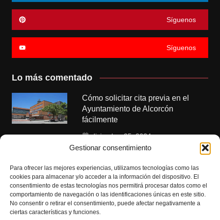
Síguenos
Síguenos
Lo más comentado
Cómo solicitar cita previa en el
Ayuntamiento de Alcorcón
fácilmente
diciembre 25, 2024
Gestionar consentimiento
Polideportivos municipales de
Alcorcón: instalaciones y servicios
Para ofrecer las mejores experiencias, utilizamos tecnologías como las
cookies para almacenar y/o acceder a la información del dispositivo. El
disponibles
consentimiento de estas tecnologías nos permitirá procesar datos como el
comportamiento de navegación o las identificaciones únicas en este sitio.
enero 6, 2025
No consentir o retirar el consentimiento, puede afectar negativamente a
ciertas características y funciones.
Citas para empadronamiento en