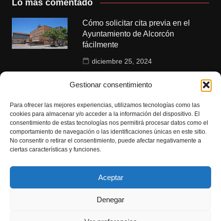
Lo más comentado
Cómo solicitar cita previa en el
Ayuntamiento de Alcorcón
fácilmente
diciembre 25, 2024
Polideportivos municipales de
Gestionar consentimiento
Alcorcón: instalaciones y servicios
disponibles
Para ofrecer las mejores experiencias, utilizamos tecnologías como las
cookies para almacenar y/o acceder a la información del dispositivo. El
enero 6, 2025
consentimiento de estas tecnologías nos permitirá procesar datos como el
comportamiento de navegación o las identificaciones únicas en este sitio.
No consentir o retirar el consentimiento, puede afectar negativamente a
Citas para empadronamiento en
ciertas características y funciones.
Alcorcón: guía completa y pasos a
seguir
Aceptar
diciembre 23, 2024
Denegar