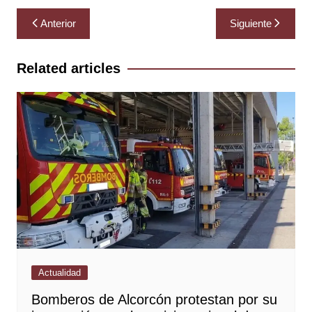
Navegación
Anterior
Siguiente
de
entradas
Related articles
Actualidad
Bomberos de Alcorcón protestan por su