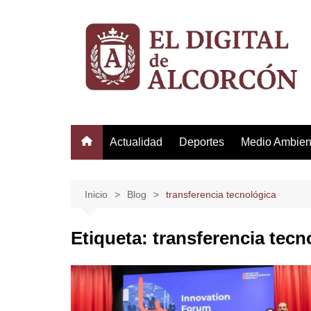
Saltar
al
contenido
Actualidad
Deportes
Medio Ambien
Inicio
Blog
transferencia tecnológica
Etiqueta:
transferencia tecn