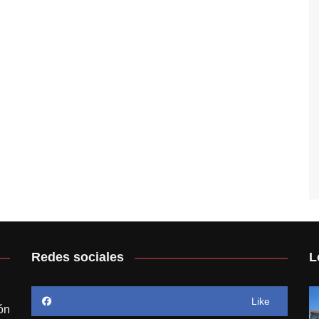
Redes sociales
L
Like
ón