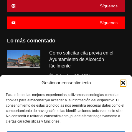
Síguenos
Síguenos
Lo más comentado
Cómo solicitar cita previa en el
Ayuntamiento de Alcorcón
fácilmente
diciembre 25, 2024
Gestionar consentimiento
Polideportivos municipales de
Alcorcón: instalaciones y servicios
Para ofrecer las mejores experiencias, utilizamos tecnologías como las
cookies para almacenar y/o acceder a la información del dispositivo. El
disponibles
consentimiento de estas tecnologías nos permitirá procesar datos como el
comportamiento de navegación o las identificaciones únicas en este sitio.
enero 6, 2025
No consentir o retirar el consentimiento, puede afectar negativamente a
ciertas características y funciones.
Citas para empadronamiento en
Alcorcón: guía completa y pasos a