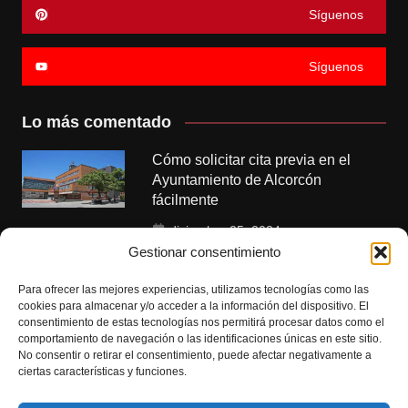
Síguenos
Síguenos
Lo más comentado
Cómo solicitar cita previa en el
Ayuntamiento de Alcorcón
fácilmente
diciembre 25, 2024
Gestionar consentimiento
Polideportivos municipales de
Alcorcón: instalaciones y servicios
Para ofrecer las mejores experiencias, utilizamos tecnologías como las
cookies para almacenar y/o acceder a la información del dispositivo. El
disponibles
consentimiento de estas tecnologías nos permitirá procesar datos como el
comportamiento de navegación o las identificaciones únicas en este sitio.
enero 6, 2025
No consentir o retirar el consentimiento, puede afectar negativamente a
ciertas características y funciones.
Citas para empadronamiento en
Alcorcón: guía completa y pasos a