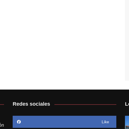
Redes sociales
L
Like
ón