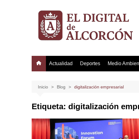
Saltar
al
contenido
Actualidad
Deportes
Medio Ambien
Inicio
Blog
digitalización empresarial
Etiqueta:
digitalización emp